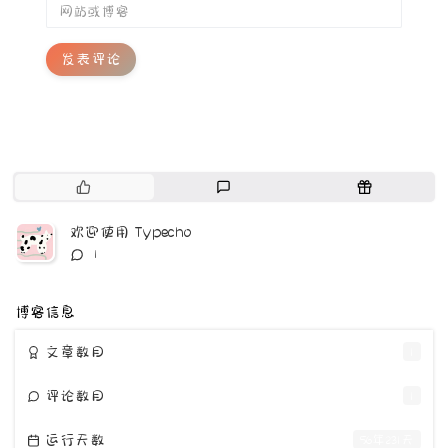
发表评论
热
最
随
门
新
机
文
评
文
欢迎使用 Typecho
章
论
章
评
1
论
数：
博客信息
文章数目
1
评论数目
1
运行天数
56年231天