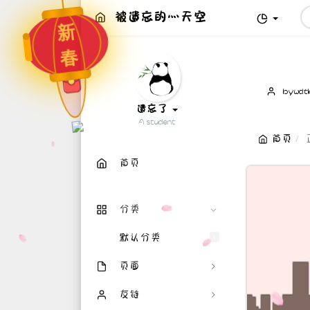
被遗忘的灬天空
新
春
博
bywdt
主：
遗忘了
A student
首页
首页
分类
默认分类
1
页面
留言
友链