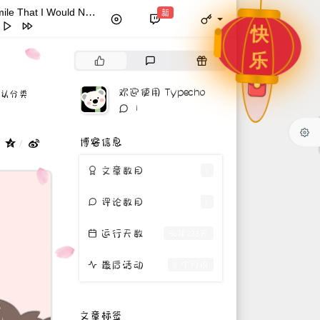
A Smile That I Would Never See Again
新
- Kitti Kuremanee
(Day Trip)
快
at Sakveerakul / August Band
e That I Would Never See
乐
热
最
随
Kitti Kuremanee
round
Kitti Kuremanee
门
新
机
文
评
文
欢迎使用 Typecho
hinese Song
Kitti Kuremanee
认分类
章
论
章
评
：
1
刘昊霖
论
数：
坐你旁边吗
厘小白
博客信息
：
u To Be Here
Tom Rosenthal
文章数目
1
己
叶蒨文
评论数目
1
不该学php
黄灰红
运行天数
56年233天
最后活动
3 个月前
文章标签