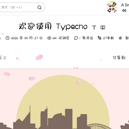
1
Ticket 
Chooki
2
A Smil
欢迎使用 Typecho
Again
3
Playg
4
Old C
发
分
k
2026 年 04 月 27 日
641 次浏览
1 条评论
27字数
默
布
类
5
淤青
时
间：
6
我可以
正文
分享到
7
For Yo
8
情人知
9
当初就